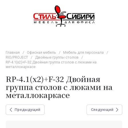
Главная
/
Офисная мебель
/
Мебель для персонала
/
RIO/PROJECT
/
Двойные группы столов
/
RP-4.1(x2)+F-32 Двойная группа столов с люками на
металлокаркасе
RP-4.1(x2)+F-32 Двойная
группа столов с люками на
металлокаркасе
Предыдущий
Следующий